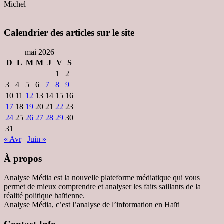
Michel
Calendrier des articles sur le site
mai 2026
D
L
M
M
J
V
S
1
2
3
4
5
6
7
8
9
10
11
12
13
14
15
16
17
18
19
20
21
22
23
24
25
26
27
28
29
30
31
« Avr
Juin »
À propos
Analyse Média est la nouvelle plateforme médiatique qui vous
permet de mieux comprendre et analyser les faits saillants de la
réalité politique haïtienne.
Analyse Média, c’est l’analyse de l’information en Haïti